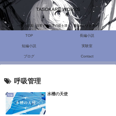
TASOKARE WORKS
— 愛と狂気、日常と非日常の境を漂う、背徳のひととき —
TOP
長編小説
短編小説
実験室
ブログ
Contact
呼吸管理
水槽の天使
短編