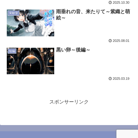
2025.10.30
雨垂れの音、来たりて～紫織と萌
実験室
絵～
2025.08.01
黒い卵～後編～
短編
2025.03.19
スポンサーリンク